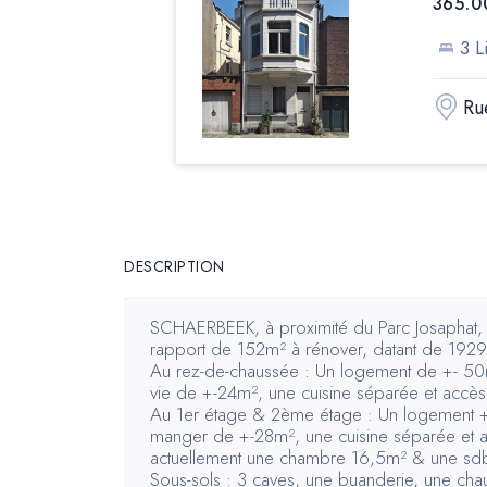
365.0
3 Li
Ru
DESCRIPTION
SCHAERBEEK, à proximité du Parc Josaphat, 
rapport de 152m² à rénover, datant de 1929
Au rez-de-chaussée : Un logement de +- 50m²
vie de +-24m², une cuisine séparée et accè
Au 1er étage & 2ème étage : Un logement +-
manger de +-28m², une cuisine séparée et 
actuellement une chambre 16,5m² & une sdb
Sous-sols : 3 caves, une buanderie, une chau