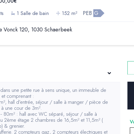
00,00€
PEB
G
ts
1 Salle de bain
152 m²
e Vonck 120, 1030 Schaerbeek
dans une petite rue à sens unique, un immeuble de
 et comprenant :
, hall d’entrée, séjour / salle à manger / pièce de
s à une cour de 3m².
 80m² : hall avec WC séparé, séjour / salle à
au 2ème étage 2 chambres de 16,5m² et 11,5m² (
) & grenier.
fferie. 2 compteurs gaz, 2 compteurs électriques et