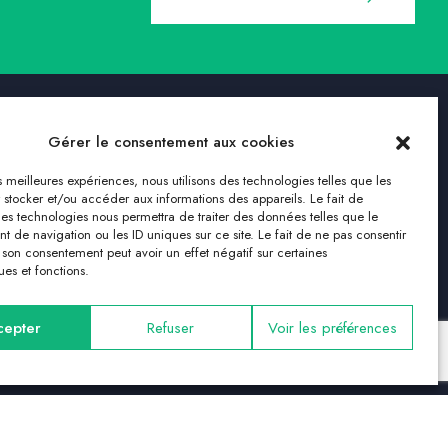
Gérer le consentement aux cookies
es meilleures expériences, nous utilisons des technologies telles que les
Nous suivre
 stocker et/ou accéder aux informations des appareils. Le fait de
ces technologies nous permettra de traiter des données telles que le
 de navigation ou les ID uniques sur ce site. Le fait de ne pas consentir
r son consentement peut avoir un effet négatif sur certaines
ues et fonctions.
cepter
Refuser
Voir les préférences
– Tous droits réservés Clerens Solutions Immobilières – Made by Feelink Studio