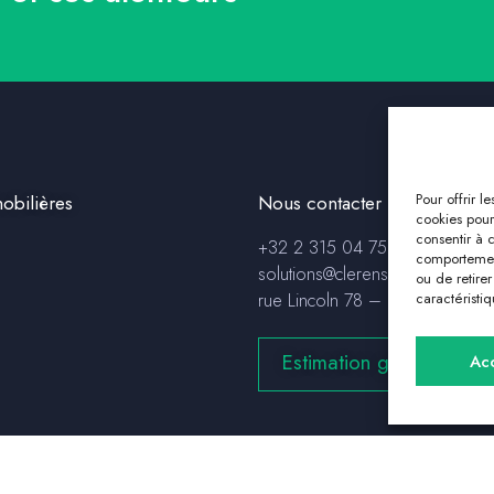
Pour offrir l
obilières
Nous contacter
cookies pour
consentir à 
+32 2 315 04 75
comportement
solutions@clerensimmo.com
ou de retire
rue Lincoln 78 – 1180 Uccle
caractéristiq
Estimation gratuite
Ac
© 2023 