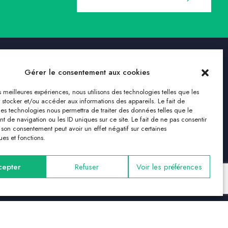
Gérer le consentement aux cookies
es meilleures expériences, nous utilisons des technologies telles que les
Nous suivre
 stocker et/ou accéder aux informations des appareils. Le fait de
ces technologies nous permettra de traiter des données telles que le
 de navigation ou les ID uniques sur ce site. Le fait de ne pas consentir
r son consentement peut avoir un effet négatif sur certaines
ues et fonctions.
cepter
Refuser
Voir les préférences
– Tous droits réservés Clerens Solutions Immobilières – Made by Feelink Studio