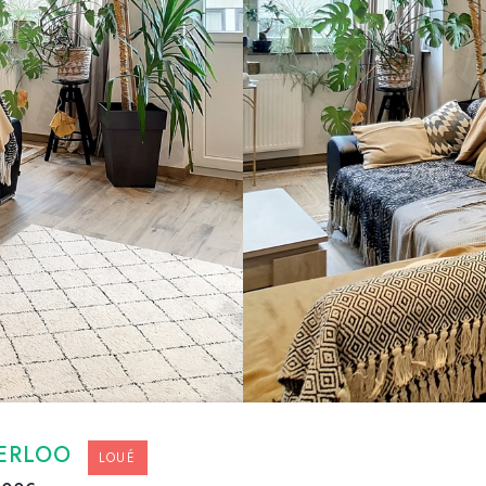
ERLOO
LOUÉ