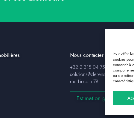
Pour offrir l
obilières
Nous contacter
cookies pour
consentir à 
+32 2 315 04 75
comportement
solutions@clerensimmo.com
ou de retire
rue Lincoln 78 – 1180 Uccle
caractéristiq
Estimation gratuite
Ac
© 2023 