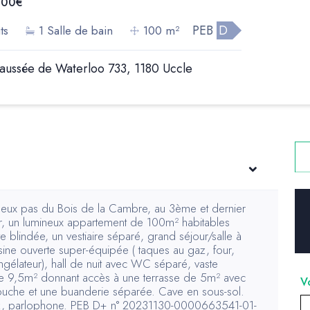
,00€
PEB
D
ts
1 Salle de bain
100 m²
aussée de Waterloo 733, 1180 Uccle
 deux pas du Bois de la Cambre, au 3ème et dernier
r, un lumineux appartement de 100m² habitables
e blindée, un vestiaire séparé, grand séjour/salle à
ine ouverte super-équipée ( taques au gaz, four,
ongélateur), hall de nuit avec WC séparé, vaste
9,5m² donnant accès à une terrasse de 5m² avec
ouche et une buanderie séparée. Cave en sous-sol.
 gaz, parlophone. PEB D+ n° 20231130-0000663541-01-