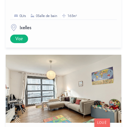
0Lits
0Salle de bain
165m²
Ixelles
Voir
LOUÉ