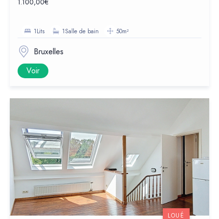
1.100,00€
1Lits
1Salle de bain
50m²
Bruxelles
Voir
LOUÉ