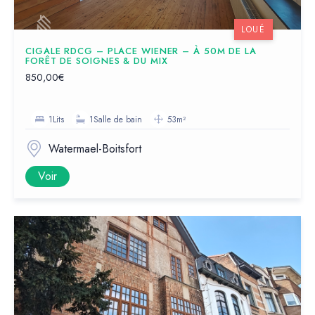
LOUÉ
CIGALE RDCG – PLACE WIENER – À 50M DE LA
FORÊT DE SOIGNES & DU MIX
850,00€
1Lits
1Salle de bain
53m²
Watermael-Boitsfort
Voir