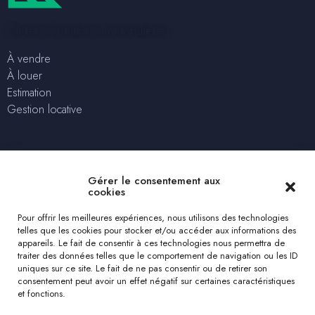
Clerens Solutions Immobilières
À vendre
À louer
Estimation
Gestion locative
Nous contacter
+32 2 315 04 75
Gérer le consentement aux
solutions@clerensimmo.com
cookies
rue Lincoln 78 – 1180 Uccle
Pour offrir les meilleures expériences, nous utilisons des technologies
telles que les cookies pour stocker et/ou accéder aux informations des
Estimation gratuite
appareils. Le fait de consentir à ces technologies nous permettra de
traiter des données telles que le comportement de navigation ou les ID
uniques sur ce site. Le fait de ne pas consentir ou de retirer son
Nous suivre
consentement peut avoir un effet négatif sur certaines caractéristiques
et fonctions.