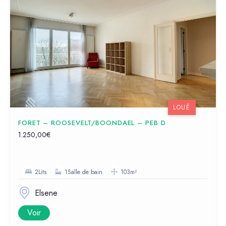
LOUÉ
FORET – ROOSEVELT/BOONDAEL – PEB D
1.250,00€
2Lits
1Salle de bain
103m²
Elsene
Voir