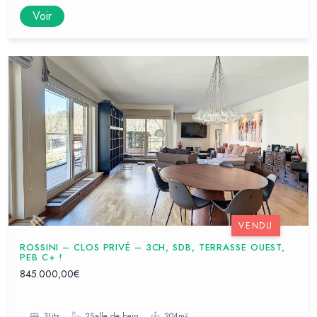
Voir
VENDU
ROSSINI – CLOS PRIVÉ – 3CH, SDB, TERRASSE OUEST,
PEB C+ !
845.000,00€
3Lits
2Salle de bain
204m²