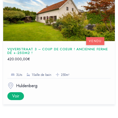
VENDU
VIJVERSTRAAT 3 – COUP DE COEUR ! ANCIENNE FERME
DE +-250M2 !
420.000,00€
3Lits
1Salle de bain
250m²
Huldenberg
Voir