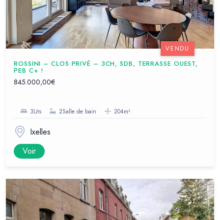
VENDU
ROSSINI – CLOS PRIVÉ – 3CH, SDB, TERRASSE OUEST,
PEB C+ !
845.000,00€
3Lits
2Salle de bain
204m²
Ixelles
Voir