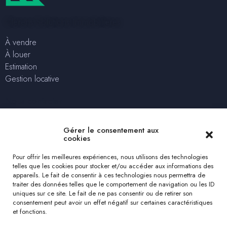
Clerens Solutions Immobilières
À vendre
À louer
Estimation
Gestion locative
Nous contacter
+32 2 315 04 75
Gérer le consentement aux
solutions@clerensimmo.com
cookies
rue Lincoln 78 – 1180 Uccle
Pour offrir les meilleures expériences, nous utilisons des technologies
telles que les cookies pour stocker et/ou accéder aux informations des
Estimation gratuite
appareils. Le fait de consentir à ces technologies nous permettra de
traiter des données telles que le comportement de navigation ou les ID
uniques sur ce site. Le fait de ne pas consentir ou de retirer son
Nous suivre
consentement peut avoir un effet négatif sur certaines caractéristiques
et fonctions.