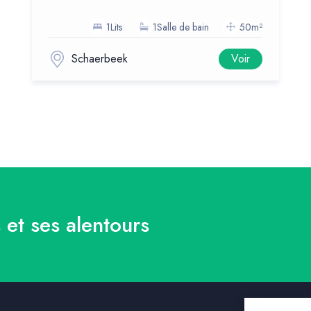
1Lits
1Salle de bain
50m²
Schaerbeek
Voir
 et ses alentours