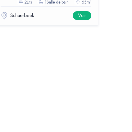
2Lits
1Salle de bain
65m²
Schaerbeek
Voir