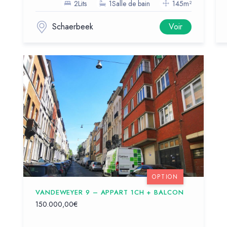
2Lits
1Salle de bain
145m²
Schaerbeek
Voir
OPTION
VANDEWEYER 9 – APPART 1CH + BALCON
150.000,00€