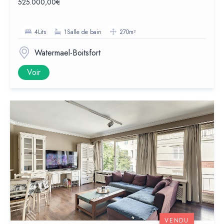
525.000,00€
4Lits
1Salle de bain
270m²
Watermael-Boitsfort
Voir
VENDU