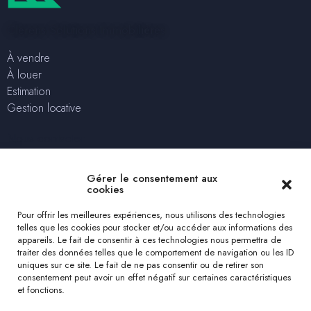
Clerens Solutions Immobilières
À vendre
À louer
Estimation
Gestion locative
Nous contacter
+32 2 315 04 75
Gérer le consentement aux
solutions@clerensimmo.com
cookies
rue Lincoln 78 – 1180 Uccle
Pour offrir les meilleures expériences, nous utilisons des technologies
telles que les cookies pour stocker et/ou accéder aux informations des
Estimation gratuite
appareils. Le fait de consentir à ces technologies nous permettra de
traiter des données telles que le comportement de navigation ou les ID
uniques sur ce site. Le fait de ne pas consentir ou de retirer son
Nous suivre
consentement peut avoir un effet négatif sur certaines caractéristiques
et fonctions.